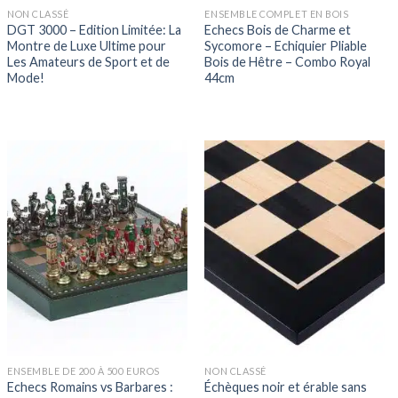
NON CLASSÉ
ENSEMBLE COMPLET EN BOIS
DGT 3000 – Edition Limitée: La
Echecs Bois de Charme et
Montre de Luxe Ultime pour
Sycomore – Echiquier Pliable
Les Amateurs de Sport et de
Bois de Hêtre – Combo Royal
Mode!
44cm
ENSEMBLE DE 200 À 500 EUROS
NON CLASSÉ
Echecs Romains vs Barbares :
Échèques noir et érable sans