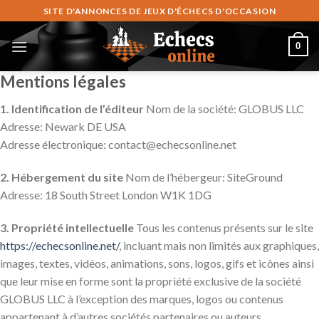
Skip
SITE D'ANNONCES DE JEUX D'ÉCHECS D'OCCASION
to
content
0
Mentions légales
1. Identification de l’éditeur
Nom de la société: GLOBUS LLC
Adresse: Newark DE USA
Adresse électronique:
contact@echecsonline.net
2. Hébergement du site
Nom de l’hébergeur: SiteGround
Adresse: 18 South Street London W1K 1DG
3. Propriété intellectuelle
Tous les contenus présents sur le site
https://echecsonline.net/
, incluant mais non limités aux graphiques,
images, textes, vidéos, animations, sons, logos, gifs et icônes ainsi
que leur mise en forme sont la propriété exclusive de la société
GLOBUS LLC à l’exception des marques, logos ou contenus
appartenant à d’autres sociétés partenaires ou auteurs.