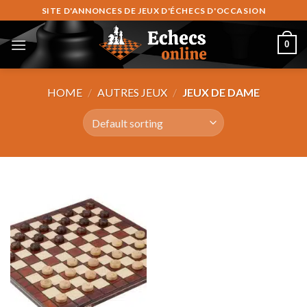
Skip
SITE D'ANNONCES DE JEUX D'ÉCHECS D'OCCASION
to
content
0
HOME
/
AUTRES JEUX
/
JEUX DE DAME