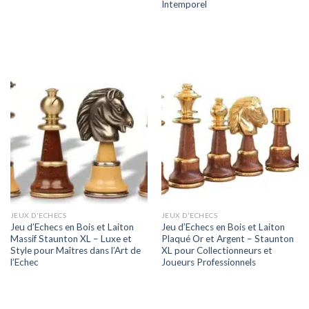
Intemporel
JEUX D'ECHECS
JEUX D'ECHECS
Jeu d’Echecs en Bois et Laiton
Jeu d’Echecs en Bois et Laiton
Massif Staunton XL – Luxe et
Plaqué Or et Argent – Staunton
Style pour Maîtres dans l’Art de
XL pour Collectionneurs et
l’Echec
Joueurs Professionnels