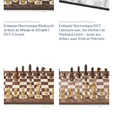
ECHIQUIER ÉLECTRONIQUE
ECHIQUIER ÉLECTRONIQUE
Echiquier Electronique Bluetooth
Echiquier Electronique DGT
en Bois de Wenge et d’Erable |
Centaure avec Jeu d’échecs en
DGT E-board
Plastique Lesté – Jouer aux
échecs avec Style et Précision