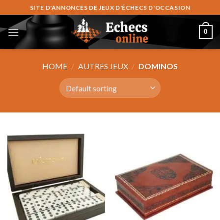
Skip
SITE D'ANNONCES DE JEUX D'ÉCHECS D'OCCASION
to
content
0
HOME
/
AUTRES JEUX
/
DOMINOS