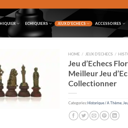
CHIQUIER
ECHIQUIERS
JEUX D’ECHECS
ACCESSOIRES
HOME
/
JEUX D'ECHECS
/
HIST
Jeu d’Echecs Flor
Meilleur Jeu d’E
Collectionner
Categories:
Historique / A Thème
,
Je