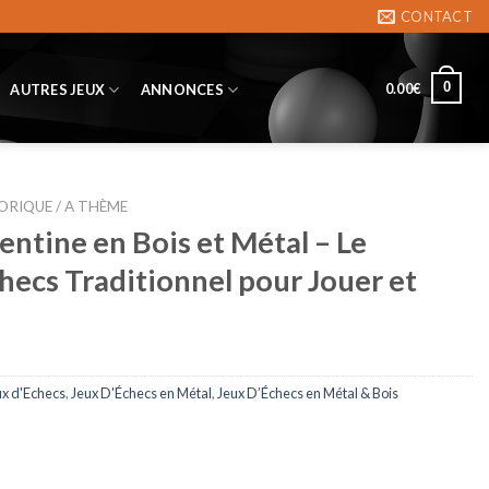
CONTACT
0
0.00
€
AUTRES JEUX
ANNONCES
ORIQUE / A THÈME
entine en Bois et Métal – Le
checs Traditionnel pour Jouer et
ux d'Echecs
,
Jeux D'Échecs en Métal
,
Jeux D’Échecs en Métal & Bois