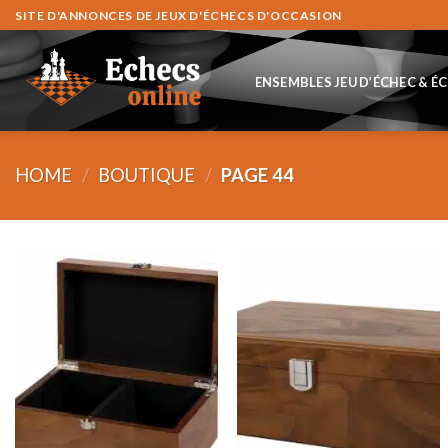
Skip
SITE D'ANNONCES DE JEUX D'ÉCHECS D'OCCASION
to
content
ENSEMBLES JEU D’ÉCHEC & É
HOME
/
BOUTIQUE
/
PAGE 44