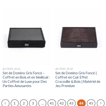
AUTRES JEUX
AUTRES JEUX
Set de Domino Gris Foncé –
Set de Domino Gris Foncé |
Coffret en Bois et en Similicuir:
Coffret en Cuir Effet
Un Coffret de Luxe pour Des
Crocodile & Bois | Matériel de
Parties Amusantes
Jeu Premium
1
2
3
…
41
42
43
44
45