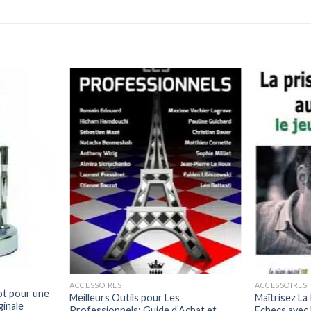
ACCESSOIRES
ACCESSOIRES
vot pour une
Meilleurs Outils pour Les
Maîtrisez La
ginale
Professionnels: Guide d’Achat et
Echecs avec 