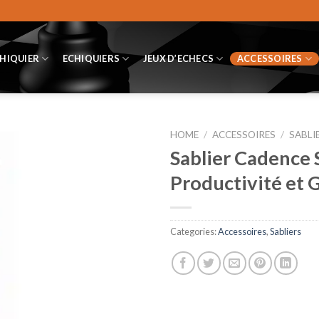
CHIQUIER
ECHIQUIERS
JEUX D’ECHECS
ACCESSOIRES
HOME
/
ACCESSOIRES
/
SABLI
Sablier Cadence 
Productivité et
Categories:
Accessoires
,
Sabliers