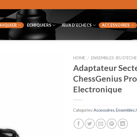
CHIQUIER
ECHIQUIERS
JEUX D’ECHECS
ACCESSOIRES
HOME
/
ENSEMBLES JEU D’ÉCHE
Adaptateur Sect
ChessGenius Pro 
Electronique
Categories:
Accessoires
,
Ensembles J