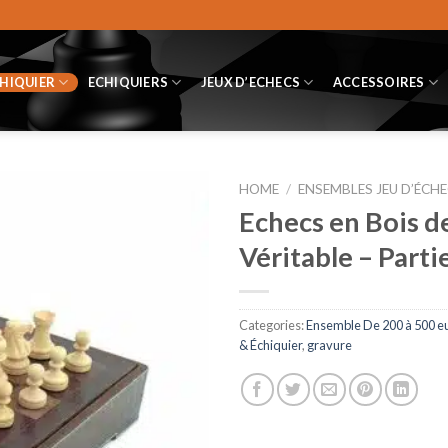
CHIQUIER
ECHIQUIERS
JEUX D’ECHECS
ACCESSOIRES
HOME
/
ENSEMBLES JEU D’ÉCHE
Echecs en Bois d
Véritable – Parti
Categories:
Ensemble De 200 à 500 e
& Échiquier
,
gravure