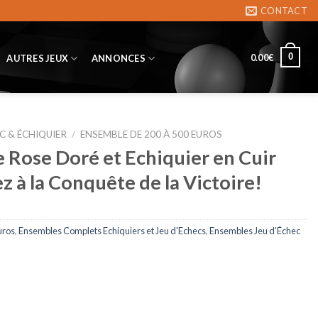
CONTACT
0
0.00
€
AUTRES JEUX
ANNONCES
C & ÉCHIQUIER
/
ENSEMBLE DE 200 À 500 EUROS
e Rose Doré et Echiquier en Cuir
ez à la Conquête de la Victoire!
uros
,
Ensembles Complets Echiquiers et Jeu d'Echecs
,
Ensembles Jeu d’Échec