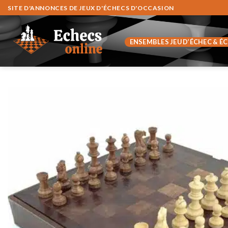
Skip
SITE D'ANNONCES DE JEUX D'ÉCHECS D'OCCASION
to
content
ENSEMBLES JEU D’ÉCHEC & É