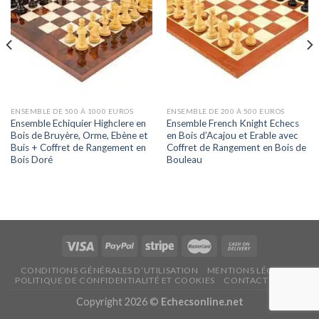
ENSEMBLE DE 500 À 1000 EUROS
ENSEMBLE DE 200 À 500 EUROS
Ensemble Echiquier Highclere en
Ensemble French Knight Echecs
Bois de Bruyère, Orme, Ebène et
en Bois d’Acajou et Erable avec
Buis + Coffret de Rangement en
Coffret de Rangement en Bois de
Bois Doré
Bouleau
CONDITIONS GÉNÉRALES D’UTILISATION
MENTIONS LÉGALES
POLITIQUE DE CONFIDENTIALITÉ ET COOKIES
CONTACTEZ NOUS
Copyright 2026 ©
Echecsonline.net