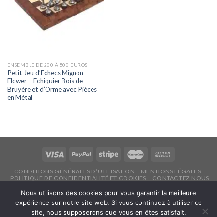
ENSEMBLE DE 200 À 500 EUROS
Petit Jeu d’Echecs Mignon
Flower – Échiquier Bois de
Bruyère et d’Orme avec Pièces
en Métal
CONDITIONS GÉNÉRALES D’UTILISATION
MENTIONS LÉGALES
POLITIQUE DE CONFIDENTIALITÉ ET COOKIES
CONTACTEZ NOUS
Copyright 2026 ©
Echecsonline.net
Nous utilisons des cookies pour vous garantir la meilleure
expérience sur notre site web. Si vous continuez à utiliser ce
site, nous supposerons que vous en êtes satisfait.
Français