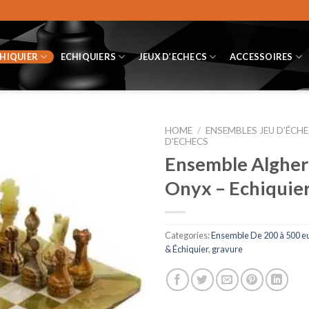
CHIQUIER
ECHIQUIERS
JEUX D’ECHECS
ACCESSOIRES
HOME
/
ENSEMBLES JEU D’ÉCHE
D'ECHECS
Ensemble Alghero
Onyx – Echiquier
Categories:
Ensemble De 200 à 500 e
& Échiquier
,
gravure