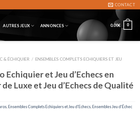
CONTACT
0
0.00
€
AUTRES JEUX
ANNONCES
C & ÉCHIQUIER
/
ENSEMBLES COMPLETS ECHIQUIERS ET JEU
 Echiquier et Jeu d’Echecs en
 de Luxe et Jeu d’Echecs de Qualité
uros
,
Ensembles Complets Echiquiers et Jeu d'Echecs
,
Ensembles Jeu d’Échec