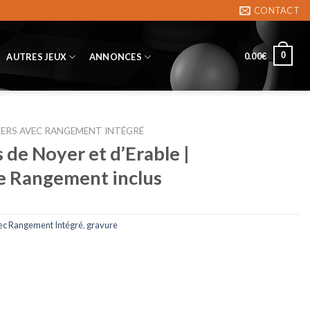
CONTACT
0
0.00
€
AUTRES JEUX
ANNONCES
IERS AVEC RANGEMENT INTÉGRÉ
 de Noyer et d’Erable |
 Rangement inclus
ec Rangement Intégré
,
gravure