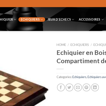
CHIQUIER
ECHIQUIERS
JEUX D’ECHECS
ACCESSOIRES
HOME
/
ECHIQUIERS
/
ECHIQU
Echiquier en Bois
Compartiment de
Categories:
Echiquiers
,
Echiquiers av