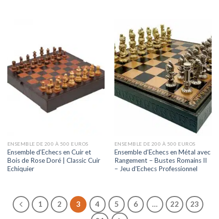
ENSEMBLE DE 200 À 500 EUROS
ENSEMBLE DE 200 À 500 EUROS
Ensemble d’Echecs en Cuir et
Ensemble d’Echecs en Métal avec
Bois de Rose Doré | Classic Cuir
Rangement – Bustes Romains II
Echiquier
– Jeu d’Echecs Professionnel
1
2
3
4
5
6
…
22
23