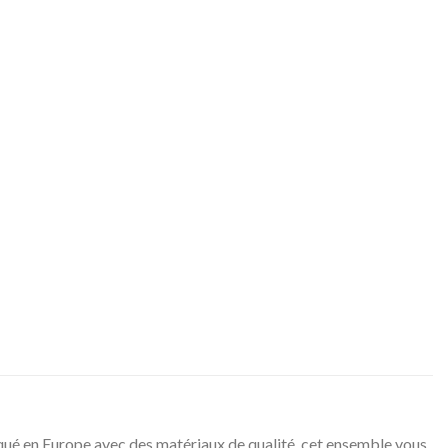
iqué en Europe avec des matériaux de qualité, cet ensemble vous