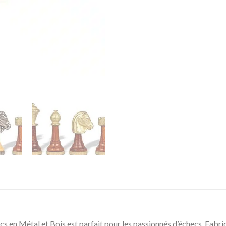
cs en Métal et Bois est parfait pour les passionnés d’échecs. Fabr