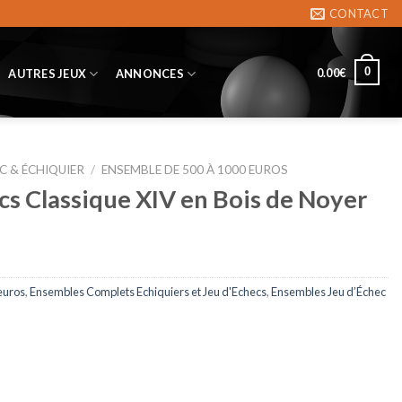
CONTACT
0
0.00
€
AUTRES JEUX
ANNONCES
C & ÉCHIQUIER
/
ENSEMBLE DE 500 À 1000 EUROS
s Classique XIV en Bois de Noyer
euros
,
Ensembles Complets Echiquiers et Jeu d'Echecs
,
Ensembles Jeu d’Échec