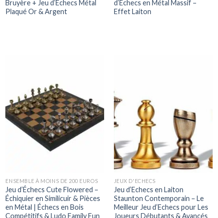
Bruyère + Jeu d’Echecs Métal
d’Echecs en Métal Massif –
Plaqué Or & Argent
Effet Laiton
ENSEMBLE À MOINS DE 200 EUROS
JEUX D'ECHECS
Jeu d’Échecs Cute Flowered –
Jeu d’Echecs en Laiton
Échiquier en Similicuir & Pièces
Staunton Contemporain – Le
en Métal | Échecs en Bois
Meilleur Jeu d’Echecs pour Les
Compétitifs & Ludo Family Fun
Joueurs Débutants & Avancés