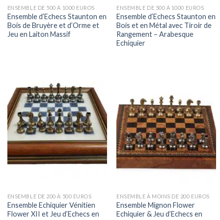
ENSEMBLE DE 500 À 1000 EUROS
ENSEMBLE DE 500 À 1000 EUROS
Ensemble d’Echecs Staunton en
Ensemble d’Echecs Staunton en
Bois de Bruyère et d’Orme et
Bois et en Métal avec Tiroir de
Jeu en Laiton Massif
Rangement – Arabesque
Echiquier
ENSEMBLE DE 200 À 500 EUROS
ENSEMBLE À MOINS DE 200 EUROS
Ensemble Echiquier Vénitien
Ensemble Mignon Flower
Flower XII et Jeu d’Echecs en
Echiquier & Jeu d’Echecs en