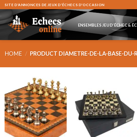
Skip
SITE D'ANNONCES DE JEUX D'ÉCHECS D'OCCASION
to
content
ENSEMBLES JEU D’ÉCHEC & É
HOME
/
PRODUCT DIAMETRE-DE-LA-BASE-DU-