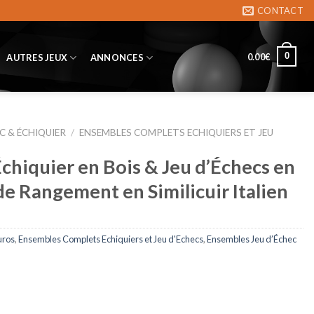
CONTACT
0
0.00
€
AUTRES JEUX
ANNONCES
C & ÉCHIQUIER
/
ENSEMBLES COMPLETS ECHIQUIERS ET JEU
chiquier en Bois & Jeu d’Échecs en
de Rangement en Similicuir Italien
uros
,
Ensembles Complets Echiquiers et Jeu d'Echecs
,
Ensembles Jeu d’Échec