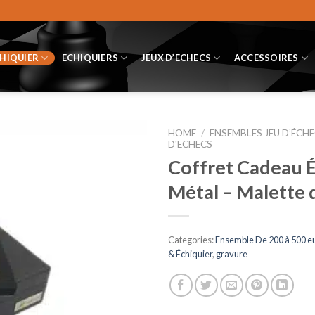
CHIQUIER
ECHIQUIERS
JEUX D’ECHECS
ACCESSOIRES
HOME
/
ENSEMBLES JEU D’ÉCHE
D'ECHECS
Coffret Cadeau É
Métal – Malette 
Categories:
Ensemble De 200 à 500 e
& Échiquier
,
gravure