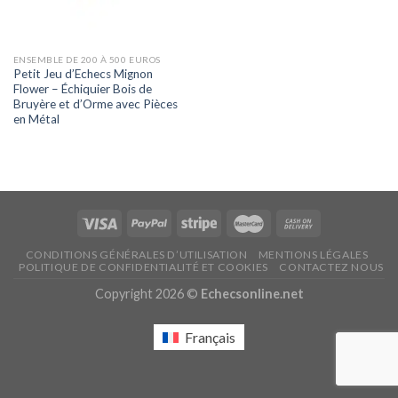
ENSEMBLE DE 200 À 500 EUROS
Petit Jeu d’Echecs Mignon
Flower – Échiquier Bois de
Bruyère et d’Orme avec Pièces
en Métal
CONDITIONS GÉNÉRALES D’UTILISATION
MENTIONS LÉGALES
POLITIQUE DE CONFIDENTIALITÉ ET COOKIES
CONTACTEZ NOUS
Copyright 2026 ©
Echecsonline.net
Français