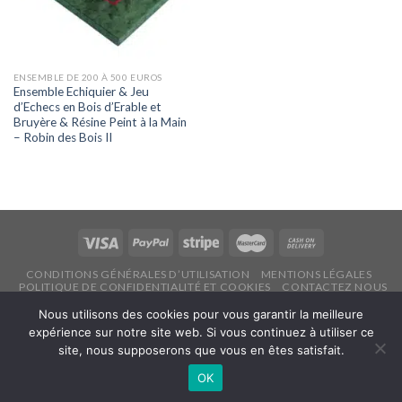
ENSEMBLE DE 200 À 500 EUROS
Ensemble Echiquier & Jeu
d’Echecs en Bois d’Erable et
Bruyère & Résine Peint à la Main
– Robin des Bois II
CONDITIONS GÉNÉRALES D’UTILISATION
MENTIONS LÉGALES
POLITIQUE DE CONFIDENTIALITÉ ET COOKIES
CONTACTEZ NOUS
Copyright 2026 ©
Echecsonline.net
Nous utilisons des cookies pour vous garantir la meilleure
expérience sur notre site web. Si vous continuez à utiliser ce
site, nous supposerons que vous en êtes satisfait.
Français
OK