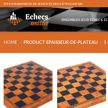
Skip
SITE D'ANNONCES DE JEUX D'ÉCHECS D'OCCASION
to
content
ENSEMBLES JEU D’ÉCHEC & É
HOME
/
PRODUCT EPAISSEUR-DE-PLATEAU
/
1