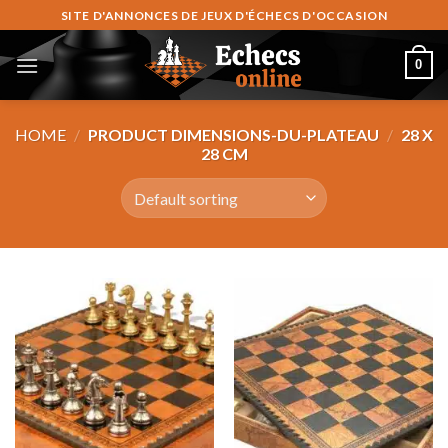
Skip
SITE D'ANNONCES DE JEUX D'ÉCHECS D'OCCASION
to
content
0
HOME
/
PRODUCT DIMENSIONS-DU-PLATEAU
/
28 X
28 CM