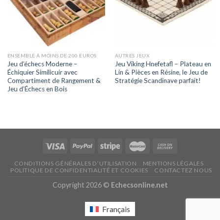
ENSEMBLE À MOINS DE 200 EUROS
AUTRES JEUX
Jeu d’échecs Moderne –
Jeu Viking Hnefetafl – Plateau en
Échiquier Similicuir avec
Lin & Pièces en Résine, le Jeu de
Compartiment de Rangement &
Stratégie Scandinave parfait!
Jeu d’Échecs en Bois
CONDITIONS GÉNÉRALES D’UTILISATION
MENTIONS LÉGALES
POLITIQUE DE CONFIDENTIALITÉ ET COOKIES
CONTACTEZ NOUS
Copyright 2026 ©
Echecsonline.net
Français