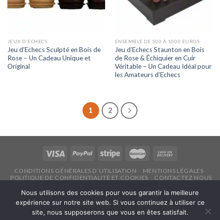
JEUX D'ECHECS
ENSEMBLE DE 500 À 1000 EUROS
Jeu d’Echecs Sculpté en Bois de
Jeu d’Echecs Staunton en Bois
Rose – Un Cadeau Unique et
de Rose & Échiquier en Cuir
Original
Véritable – Un Cadeau Idéal pour
les Amateurs d’Echecs
1
2
CONDITIONS GÉNÉRALES D’UTILISATION
MENTIONS LÉGALES
POLITIQUE DE CONFIDENTIALITÉ ET COOKIES
CONTACTEZ NOUS
Copyright 2026 ©
Echecsonline.net
Nous utilisons des cookies pour vous garantir la meilleure
expérience sur notre site web. Si vous continuez à utiliser ce
site, nous supposerons que vous en êtes satisfait.
Français