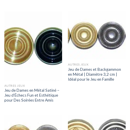
AUTRES JEUX
Jeu de Dames et Backgammon
en Métal | Diamètre 3,2 cm |
Idéal pour le Jeu en Famille
AUTRES JEUX
Jeu de Dames en Métal Satiné –
Jeu d’Échecs Fun et Esthétique
pour Des Soirées Entre Amis