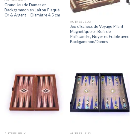
Grand Jeu de Dames et
Backgammon en Laiton Plaqué
Or & Argent – Diamètre 4,5 cm
AUTRES JEUX
Jeu d’Echecs de Voyage Pliant
Magnétique en Bois de
Palissandre, Noyer et Erable avec
Backgammon/Dames
AUTRES JEUX
AUTRES JEUX