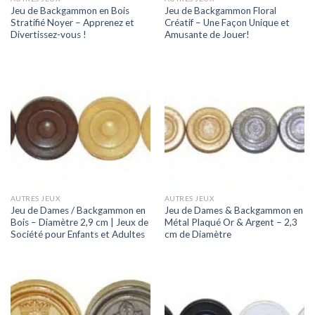
Jeu de Backgammon en Bois
Jeu de Backgammon Floral
Stratifié Noyer – Apprenez et
Créatif – Une Façon Unique et
Divertissez-vous !
Amusante de Jouer!
AUTRES JEUX
AUTRES JEUX
Jeu de Dames / Backgammon en
Jeu de Dames & Backgammon en
Bois – Diamètre 2,9 cm | Jeux de
Métal Plaqué Or & Argent – 2,3
Société pour Enfants et Adultes
cm de Diamètre