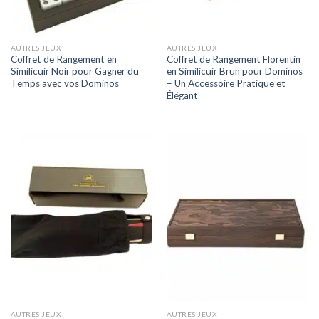
AUTRES JEUX
AUTRES JEUX
Coffret de Rangement en
Coffret de Rangement Florentin
Similicuir Noir pour Gagner du
en Similicuir Brun pour Dominos
Temps avec vos Dominos
– Un Accessoire Pratique et
Élégant
AUTRES JEUX
AUTRES JEUX