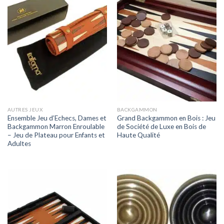
AUTRES JEUX
BACKGAMMON
Ensemble Jeu d’Echecs, Dames et
Grand Backgammon en Bois : Jeu
Backgammon Marron Enroulable
de Société de Luxe en Bois de
– Jeu de Plateau pour Enfants et
Haute Qualité
Adultes