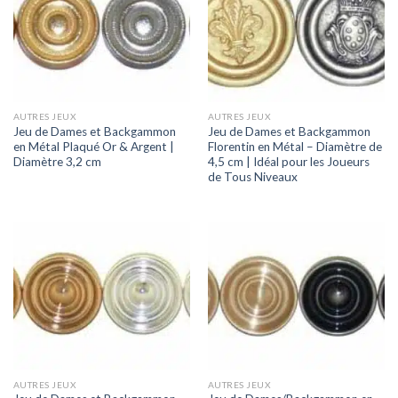
AUTRES JEUX
AUTRES JEUX
Jeu de Dames et Backgammon
Jeu de Dames et Backgammon
en Métal Plaqué Or & Argent |
Florentin en Métal – Diamètre de
Diamètre 3,2 cm
4,5 cm | Idéal pour les Joueurs
de Tous Niveaux
AUTRES JEUX
AUTRES JEUX