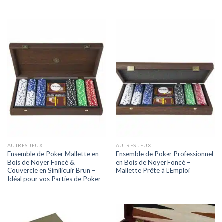
AUTRES JEUX
AUTRES JEUX
Ensemble de Poker Mallette en
Ensemble de Poker Professionnel
Bois de Noyer Foncé &
en Bois de Noyer Foncé –
Couvercle en Similicuir Brun –
Mallette Prête à L’Emploi
Idéal pour vos Parties de Poker