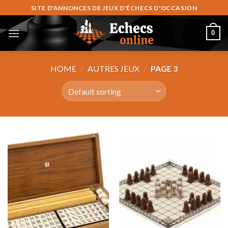
Skip
SITE D'ANNONCES DE JEUX D'ÉCHECS D'OCCASION
to
content
0
HOME
/
AUTRES JEUX
/
PAGE 3