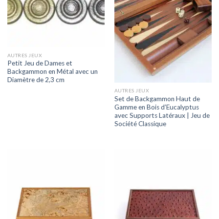
AUTRES JEUX
Petit Jeu de Dames et
Backgammon en Métal avec un
Diamètre de 2,3 cm
AUTRES JEUX
Set de Backgammon Haut de
Gamme en Bois d’Eucalyptus
avec Supports Latéraux | Jeu de
Société Classique