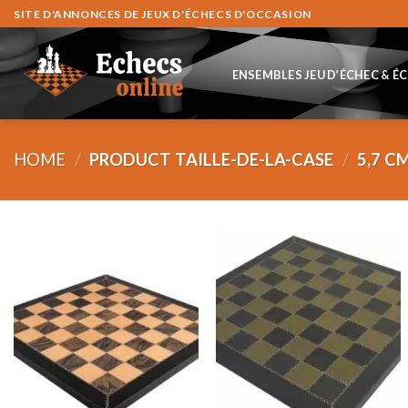
Skip
SITE D'ANNONCES DE JEUX D'ÉCHECS D'OCCASION
to
content
ENSEMBLES JEU D’ÉCHEC & É
HOME
/
PRODUCT TAILLE-DE-LA-CASE
/
5,7 C