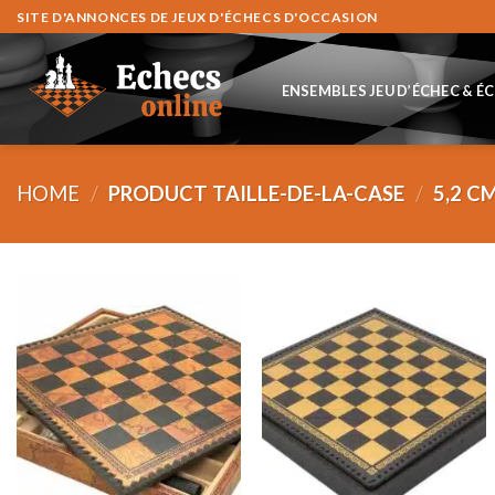
Skip
SITE D'ANNONCES DE JEUX D'ÉCHECS D'OCCASION
to
content
ENSEMBLES JEU D’ÉCHEC & É
HOME
/
PRODUCT TAILLE-DE-LA-CASE
/
5,2 C