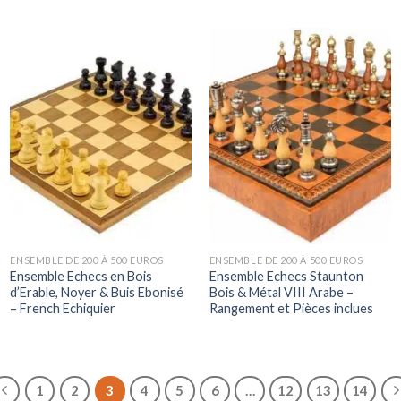
ENSEMBLE DE 200 À 500 EUROS
ENSEMBLE DE 200 À 500 EUROS
Ensemble Echecs en Bois
Ensemble Echecs Staunton
d’Erable, Noyer & Buis Ebonisé
Bois & Métal VIII Arabe –
– French Echiquier
Rangement et Pièces inclues
1
2
3
4
5
6
…
12
13
14