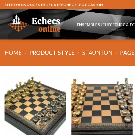
Skip
SITE D'ANNONCES DE JEUX D'ÉCHECS D'OCCASION
to
content
ENSEMBLES JEU D’ÉCHEC & É
HOME
/
PRODUCT STYLE
/
STAUNTON
/
PAGE