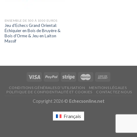
ENSEMBLE DE 500 À 1000 EUROS
Jeu d’Echecs Grand Oriental:
Échiquier en Bois de Bruyère &
Bois d’Orme & Jeu en Laiton
Massif
CONDITIONS GÉNÉRALES D’UTILISATION
MENTIONS LÉGALES
POLITIQUE DE CONFIDENTIALITÉ ET COOKIES
CONTACTEZ NOUS
Copyright 2026 ©
Echecsonline.net
Français