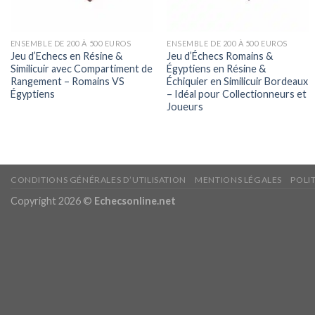
ENSEMBLE DE 200 À 500 EUROS
ENSEMBLE DE 200 À 500 EUROS
Jeu d’Echecs en Résine &
Jeu d’Échecs Romains &
Similicuir avec Compartiment de
Égyptiens en Résine &
Rangement – Romains VS
Échiquier en Similicuir Bordeaux
Égyptiens
– Idéal pour Collectionneurs et
Joueurs
CONDITIONS GÉNÉRALES D’UTILISATION
MENTIONS LÉGALES
POLI
Copyright 2026 ©
Echecsonline.net