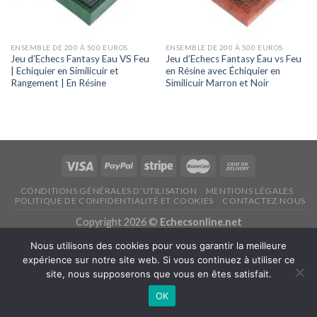
ENSEMBLE DE 200 À 500 EUROS
ENSEMBLE DE 200 À 500 EUROS
Jeu d’Echecs Fantasy Eau VS Feu
Jeu d’Echecs Fantasy Éau vs Feu
| Echiquier en Similicuir et
en Résine avec Échiquier en
Rangement | En Résine
Similicuir Marron et Noir
CONDITIONS GÉNÉRALES D’UTILISATION
MENTIONS LÉGALES
POLITIQUE DE CONFIDENTIALITÉ ET COOKIES
CONTACTEZ NOUS
Copyright 2026 ©
Echecsonline.net
Nous utilisons des cookies pour vous garantir la meilleure
Français
expérience sur notre site web. Si vous continuez à utiliser ce
site, nous supposerons que vous en êtes satisfait.
OK