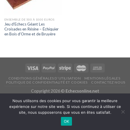
ENSEMBLE DE 500 À 1000 EUROS
Jeu d’Echecs Géant Les
Croisades en Résine – Échiquier
en Bois d’Orme et de Bruyère
CONDITIONS GÉNÉRALES D’UTILISATION
MENTIONS LÉGALES
POLITIQUE DE CONFIDENTIALITÉ ET COOKIES
CONTACTEZ NOUS
Copyright 2026 ©
Echecsonline.net
Nous utilisons des cookies pour vous garantir la meilleure
Français
expérience sur notre site web. Si vous continuez à utiliser ce
site, nous supposerons que vous en êtes satisfait.
OK