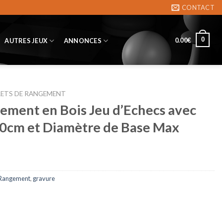
CONTACT
0
0.00
€
AUTRES JEUX
ANNONCES
ETS DE RANGEMENT
ement en Bois Jeu d’Echecs avec
10cm et Diamètre de Base Max
 Rangement
,
gravure