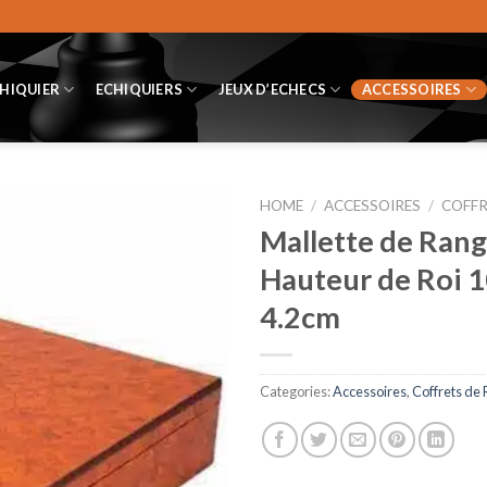
CHIQUIER
ECHIQUIERS
JEUX D’ECHECS
ACCESSOIRES
HOME
/
ACCESSOIRES
/
COFFR
Mallette de Rang
Hauteur de Roi 
4.2cm
Categories:
Accessoires
,
Coffrets de