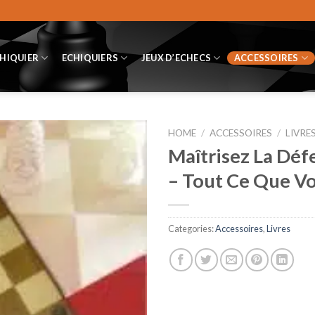
CHIQUIER
ECHIQUIERS
JEUX D’ECHECS
ACCESSOIRES
HOME
/
ACCESSOIRES
/
LIVRE
Maîtrisez La Déf
– Tout Ce Que V
Categories:
Accessoires
,
Livres