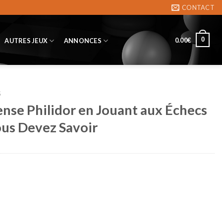
CONTACT
0
0.00
€
AUTRES JEUX
ANNONCES
S
ense Philidor en Jouant aux Échecs
ous Devez Savoir