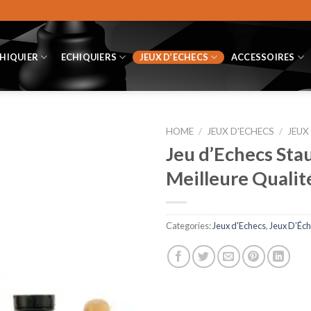
CHIQUIER
ECHIQUIERS
JEUX D’ECHECS
ACCESSOIRES
HOME
/
JEUX D'ECHECS
/
JEUX
Jeu d’Echecs Sta
Meilleure Qualit
Categories:
Jeux d'Echecs
,
Jeux D’Éch