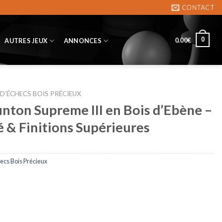
CONTACT
0
0.00
€
AUTRES JEUX
ANNONCES
 D’ÉCHECS BOIS PRÉCIEUX
unton Supreme III en Bois d’Ebène –
é & Finitions Supérieures
ecs Bois Précieux