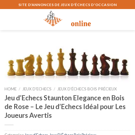
Skip
SITE D'ANNONCES DE JEUX D'ÉCHECS D'OCCASION
to
content
0
HOME
/
JEUX D'ECHECS
/
JEUX D’ÉCHECS BOIS PRÉCIEUX
Jeu d’Echecs Staunton Elegance en Bois
de Rose – Le Jeu d’Echecs Idéal pour Les
Joueurs Avertis
Categories:
Jeux d'Echecs
,
Jeux D’Échecs Bois Précieux