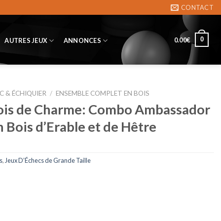
CONTACT
0
0.00
€
AUTRES JEUX
ANNONCES
C & ÉCHIQUIER
/
ENSEMBLE COMPLET EN BOIS
Bois de Charme: Combo Ambassador
 Bois d’Erable et de Hêtre
s
,
Jeux D’Échecs de Grande Taille