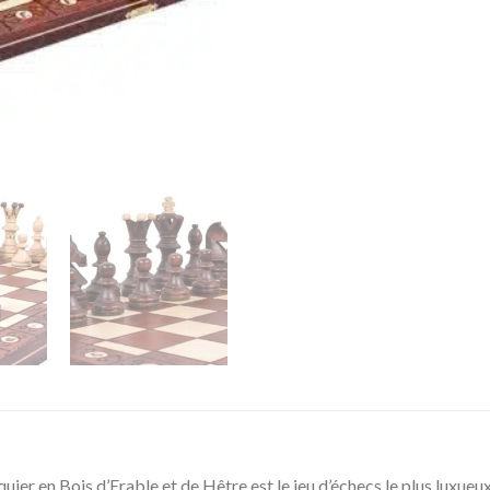
en Bois d’Erable et de Hêtre est le jeu d’échecs le plus luxueux et