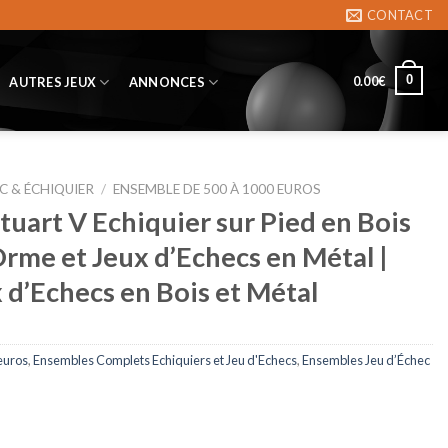
CONTACT
0
0.00
€
AUTRES JEUX
ANNONCES
C & ÉCHIQUIER
/
ENSEMBLE DE 500 À 1000 EUROS
uart V Echiquier sur Pied en Bois
Orme et Jeux d’Echecs en Métal |
 d’Echecs en Bois et Métal
euros
,
Ensembles Complets Echiquiers et Jeu d'Echecs
,
Ensembles Jeu d’Échec