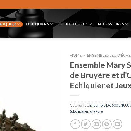
CHIQUIER
ECHIQUIERS
JEUX D’ECHECS
ACCESSOIRES
HOME
/
ENSEMBLES JEU D’ÉCHE
Ensemble Mary St
de Bruyère et d’
Echiquier et Jeux
Categories:
Ensemble De 500 à 1000 
& Échiquier
,
gravure