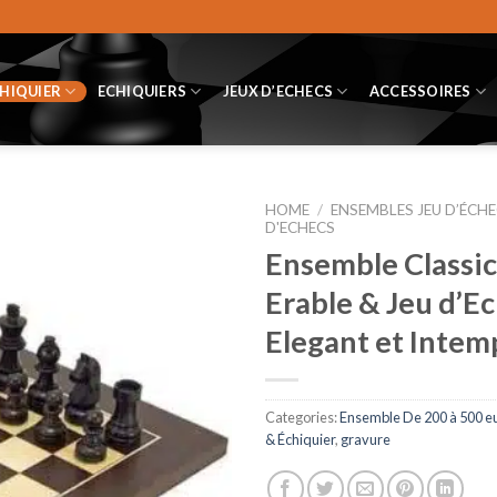
CHIQUIER
ECHIQUIERS
JEUX D’ECHECS
ACCESSOIRES
HOME
/
ENSEMBLES JEU D’ÉCHE
D'ECHECS
Ensemble Classi
Erable & Jeu d’E
Elegant et Intem
Categories:
Ensemble De 200 à 500 e
& Échiquier
,
gravure