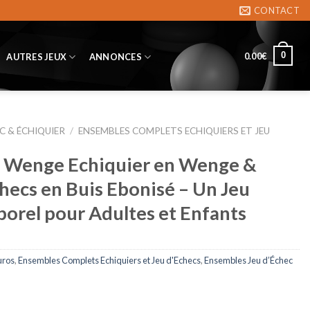
CONTACT
0
0.00
€
AUTRES JEUX
ANNONCES
C & ÉCHIQUIER
/
ENSEMBLES COMPLETS ECHIQUIERS ET JEU
c Wenge Echiquier en Wenge &
checs en Buis Ebonisé – Un Jeu
porel pour Adultes et Enfants
uros
,
Ensembles Complets Echiquiers et Jeu d'Echecs
,
Ensembles Jeu d’Échec