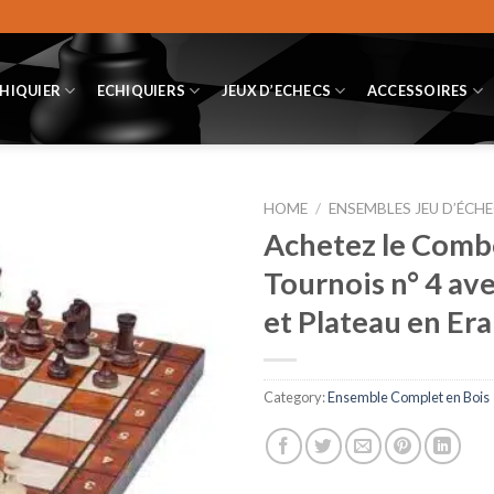
CHIQUIER
ECHIQUIERS
JEUX D’ECHECS
ACCESSOIRES
HOME
/
ENSEMBLES JEU D’ÉCHE
Achetez le Com
Tournois n° 4 av
et Plateau en Era
Category:
Ensemble Complet en Bois