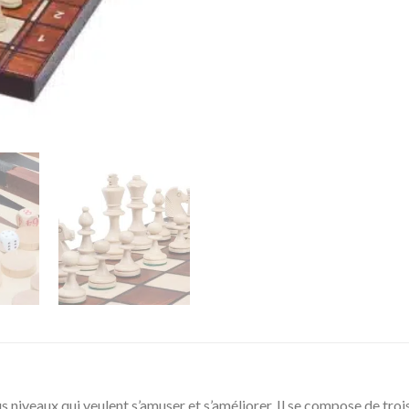
niveaux qui veulent s’amuser et s’améliorer. Il se compose de tro