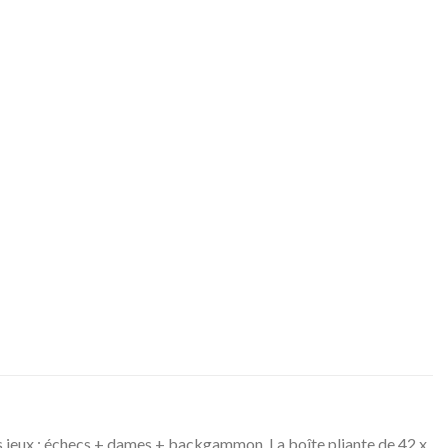
is jeux : échecs + dames + backgammon. La boîte pliante de 42 x