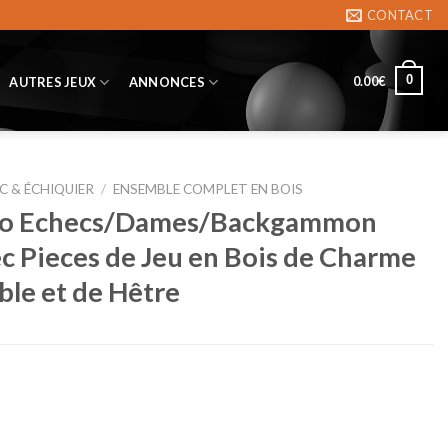
CONTACT
0
0.00
€
AUTRES JEUX
ANNONCES
C & ÉCHIQUIER
/
ENSEMBLE COMPLET EN BOIS
bo Echecs/Dames/Backgammon
ec Pieces de Jeu en Bois de Charme
ble et de Hêtre