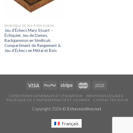
ENSEMBLE DE 200 À 500 EUROS
Jeu d’Échecs Mary Stuart –
Échiquier, Jeu de Dames,
Backgammon en Similicuir,
Compartiment de Rangement &
Jeu d’Échecs en Métal et Bois
CONDITIONS GÉNÉRALES D’UTILISATION
MENTIONS LÉGALES
POLITIQUE DE CONFIDENTIALITÉ ET COOKIES
CONTACTEZ NOUS
Copyright 2026 ©
Echecsonline.net
Français