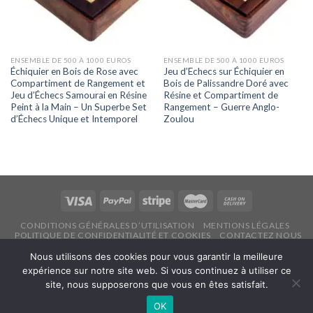
ENSEMBLE DE 500 À 1000 EUROS
ENSEMBLE DE 500 À 1000 EUROS
Échiquier en Bois de Rose avec
Jeu d’Echecs sur Échiquier en
Compartiment de Rangement et
Bois de Palissandre Doré avec
Jeu d’Échecs Samourai en Résine
Résine et Compartiment de
Peint à la Main – Un Superbe Set
Rangement – Guerre Anglo-
d’Échecs Unique et Intemporel
Zoulou
CONDITIONS GÉNÉRALES D’UTILISATION
MENTIONS LÉGALES
POLITIQUE DE CONFIDENTIALITÉ ET COOKIES
CONTACTEZ NOUS
Copyright 2026 ©
Echecsonline.net
Nous utilisons des cookies pour vous garantir la meilleure
expérience sur notre site web. Si vous continuez à utiliser ce
site, nous supposerons que vous en êtes satisfait.
Français
OK