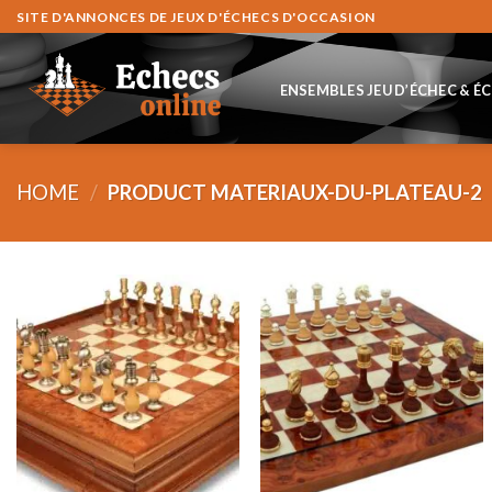
Skip
SITE D'ANNONCES DE JEUX D'ÉCHECS D'OCCASION
to
content
ENSEMBLES JEU D’ÉCHEC & É
HOME
/
PRODUCT MATERIAUX-DU-PLATEAU-2