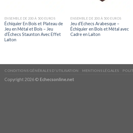
ENSEMBLE DE 200 À 500 EUROS
ENSEMBLE DE 200 À 500 EUROS
Échiquier En Bois et Plateau de
Jeu d’Echecs Arabesque –
Jeu en Métal et Bois – Jeu
Échiquier en Bois et Métal avec
d’Échecs Staunton Avec Effet
Cadre en Laiton
Laiton
CONDITIONS GÉNÉRALES D’UTILISATION
MENTIONS LÉGALES
POLI
Copyright 2026 ©
Echecsonline.net