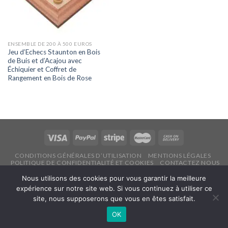
ENSEMBLE DE 200 À 500 EUROS
Jeu d’Echecs Staunton en Bois
de Buis et d’Acajou avec
Échiquier et Coffret de
Rangement en Bois de Rose
CONDITIONS GÉNÉRALES D’UTILISATION
MENTIONS LÉGALES
POLITIQUE DE CONFIDENTIALITÉ ET COOKIES
CONTACTEZ NOUS
Copyright 2026 ©
Echecsonline.net
Nous utilisons des cookies pour vous garantir la meilleure
expérience sur notre site web. Si vous continuez à utiliser ce
site, nous supposerons que vous en êtes satisfait.
Français
OK