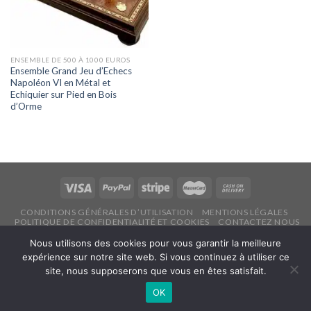
ENSEMBLE DE 500 À 1000 EUROS
Ensemble Grand Jeu d’Echecs
Napoléon VI en Métal et
Echiquier sur Pied en Bois
d’Orme
CONDITIONS GÉNÉRALES D’UTILISATION
MENTIONS LÉGALES
POLITIQUE DE CONFIDENTIALITÉ ET COOKIES
CONTACTEZ NOUS
Copyright 2026 ©
Echecsonline.net
Nous utilisons des cookies pour vous garantir la meilleure
expérience sur notre site web. Si vous continuez à utiliser ce
site, nous supposerons que vous en êtes satisfait.
Français
OK