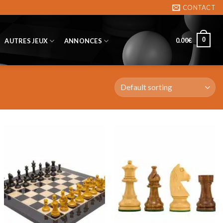
CONTACT
0
0.00
€
AUTRES JEUX
ANNONCES