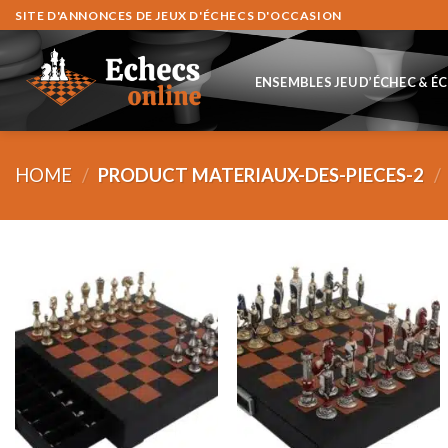
Skip
SITE D'ANNONCES DE JEUX D'ÉCHECS D'OCCASION
to
content
ENSEMBLES JEU D’ÉCHEC & É
HOME
/
PRODUCT MATERIAUX-DES-PIECES-2
/