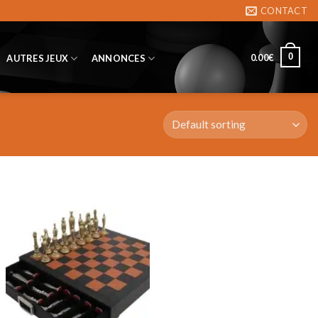
CONTACT
0
0.00
€
AUTRES JEUX
ANNONCES