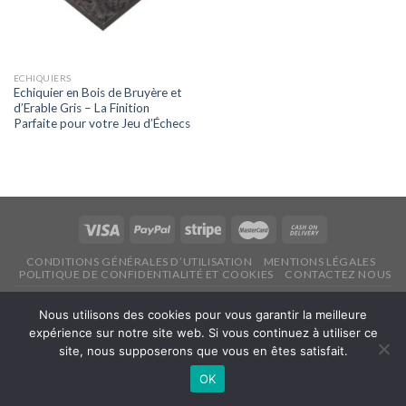
ECHIQUIERS
Echiquier en Bois de Bruyère et
d’Erable Gris – La Finition
Parfaite pour votre Jeu d’Échecs
CONDITIONS GÉNÉRALES D’UTILISATION
MENTIONS LÉGALES
POLITIQUE DE CONFIDENTIALITÉ ET COOKIES
CONTACTEZ NOUS
Copyright 2026 ©
Echecsonline.net
Nous utilisons des cookies pour vous garantir la meilleure
expérience sur notre site web. Si vous continuez à utiliser ce
Français
site, nous supposerons que vous en êtes satisfait.
OK